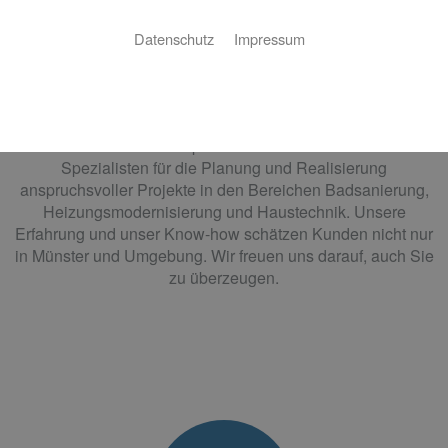
KG
Datenschutz
Impressum
Ihre Experten für Haustechnik.
Ein zeitlos schönes Bad, das Ihnen im Alter Freiheit schenkt.
Eine intelligente Heizung, mit der Sie nachhaltig sparen.
Was dürfen wir für Sie perfekt umsetzen? Wir sind Ihre
Spezialisten für die Planung und Realisierung
anspruchsvoller Projekte in den Bereichen Badsanierung,
Heizungsmodernisierung und Haustechnik. Unsere
Erfahrung und unser Know-how schätzen Kunden nicht nur
in Münster und Umgebung. Wir freuen uns darauf, auch Sie
zu überzeugen.