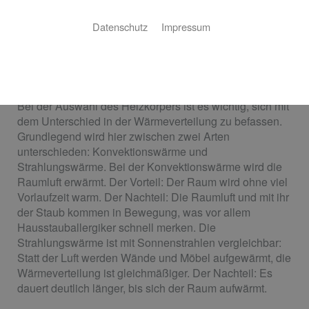
Sie planen einen Neubau oder wollen Ihre alten
Datenschutz
Impressum
Heizkörper austauschen? Steding & Dahlhaus GmbH &
Co. KG ist der perfekte Ansprechpartner für Ihr Projekt –
von der Auswahl des richtigen Heizkörpers bis zur
fertigen Installation!
Bei der Auswahl des Heizkörpers ist es wichtig, sich mit
dem Unterschied in der Wärmeverteilung zu befassen.
Grundlegend wird hier zwischen zwei Arten
unterschieden: Konvektionswärme und
Strahlungswärme. Bei der Konvektionswärme wird die
Raumluft erwärmt. Der Vorteil: Der Raum wird ohne viel
Vorlaufzeit warm. Der Nachteil: Die Raumluft und mit ihr
der Staub kommen in Bewegung, was vor allem
Hausstauballergiker schnell merken. Die
Strahlungswärme ist mit Sonnenstrahlen vergleichbar:
Statt der Luft werden Wände und Möbel aufgewärmt, die
Wärmeverteilung ist gleichmäßiger. Der Nachteil: Es
dauert deutlich länger, bis sich der Raum aufwärmt.