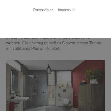
Datenschutz
Impressum
Sie möchten sich in Ihrem Bad rundum wohlfühlen?
Nicht nur heute, sondern auch morgen? Dann sollten
Sie Ihr neues oder modernisiertes Bad von vornherein
barrierefrei planen. So schaffen Sie die
Voraussetzungen, um möglichst lange selbstständig
und ohne die Hilfe anderer in Ihrem Zuhause zu
wohnen. Gleichzeitig genießen Sie vom ersten Tag an
ein spürbares Plus an Komfort.